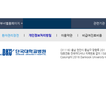
부서별홈페이지 +
관련기관 
환자권리장전
개인정보처리방침
이용약관
비급여진료비용
(31116) 충남 천안시 동남구 망향로 201
대표전화 전국어디서나 지역번호 없이 1588-0
Copyright 2016 Dankook University Ho