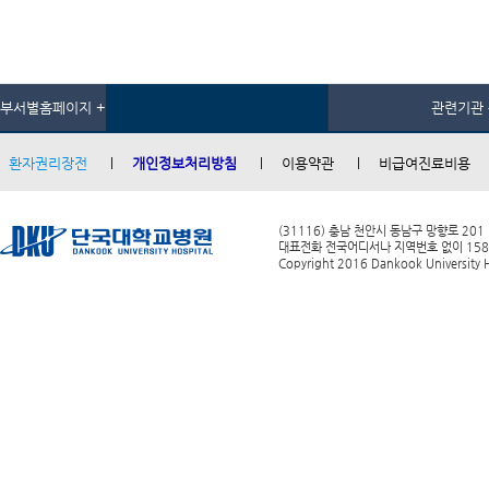
부서별홈페이지 +
관련기관 
환자권리장전
개인정보처리방침
이용약관
비급여진료비용
(31116) 충남 천안시 동남구 망향로 201
대표전화 전국어디서나 지역번호 없이 1588-0
Copyright 2016 Dankook University Ho