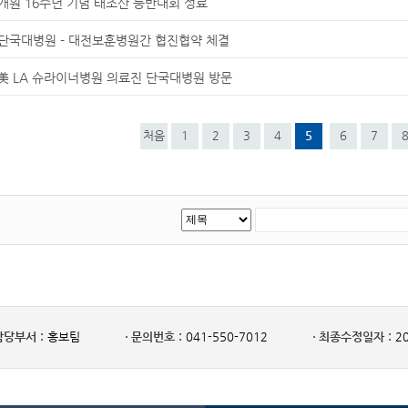
개원 16주년 기념 태조산 등반대회 성료
단국대병원 - 대전보훈병원간 협진협약 체결
美 LA 슈라이너병원 의료진 단국대병원 방문
처음
1
2
3
4
5
6
7
담당부서 :
홍보팀
문의번호 :
041-550-7012
최종수정일자 :
20