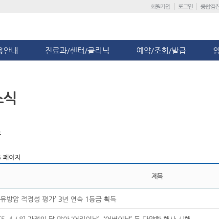
회원가입
로그인
종합검
용안내
진료과/센터/클리닉
예약/조회/발급
소식
스
5 페이지
제목
‘유방암 적정성 평가’ 3년 연속 1등급 획득
[5. 4 / 8] 가정의 달 맞아 ‘어린이날’, ‘어버이날’ 등 다양한 행사 시행