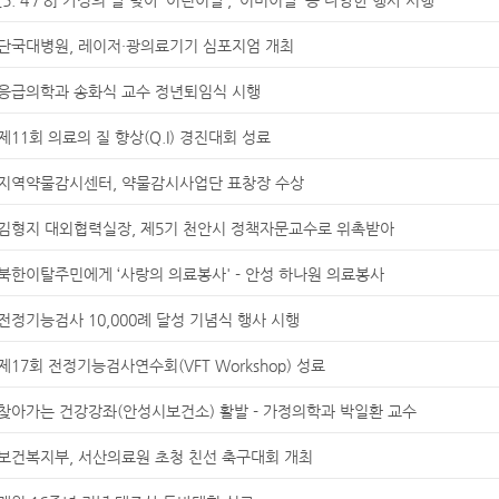
단국대병원, 레이저·광의료기기 심포지엄 개최
응급의학과 송화식 교수 정년퇴임식 시행
제11회 의료의 질 향상(Q.I) 경진대회 성료
지역약물감시센터, 약물감시사업단 표창장 수상
김형지 대외협력실장, 제5기 천안시 정책자문교수로 위촉받아
북한이탈주민에게 ‘사랑의 의료봉사' - 안성 하나원 의료봉사
전정기능검사 10,000례 달성 기념식 행사 시행
제17회 전정기능검사연수회(VFT Workshop) 성료
찾아가는 건강강좌(안성시보건소) 활발 - 가정의학과 박일환 교수
보건복지부, 서산의료원 초청 친선 축구대회 개최