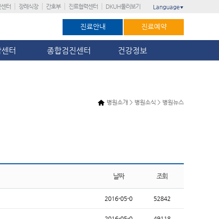
진센터
장례식장
간호부
진료협력센터
DKUH둘러보기
Language
▼
진료안내
진료예약
암센터
종합검진센터
건강정보
병원소개 > 병원소식 > 병원뉴스
날짜
조회
2016-05-0
52842
2016-05-0
49118