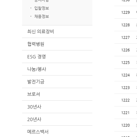
입찰정보
1229
채용정보
1228
최신 의료장비
1227
협력병원
1226
ESG 경영
1225
나눔/봉사
1224
발전기금
1223
브로셔
1222
30년사
1221
20년사
1220
메르스백서