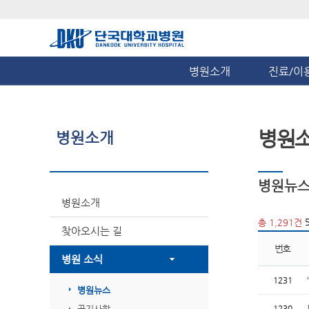
병원소개
진료/이
병원
병원소개
병원뉴
병원소개
총 1,291건
찾아오시는 길
번호
병원 소식
1231
병원뉴스
공지사항
1230