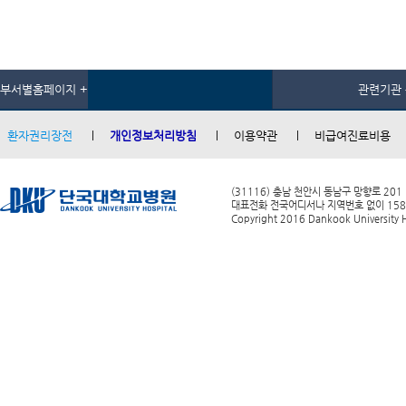
부서별홈페이지 +
관련기관 
환자권리장전
개인정보처리방침
이용약관
비급여진료비용
(31116) 충남 천안시 동남구 망향로 201
대표전화 전국어디서나 지역번호 없이 1588-0
Copyright 2016 Dankook University Ho