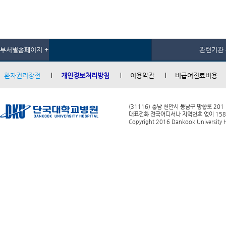
부서별홈페이지 +
관련기관 
환자권리장전
개인정보처리방침
이용약관
비급여진료비용
(31116) 충남 천안시 동남구 망향로 201
대표전화 전국어디서나 지역번호 없이 1588-0
Copyright 2016 Dankook University Ho