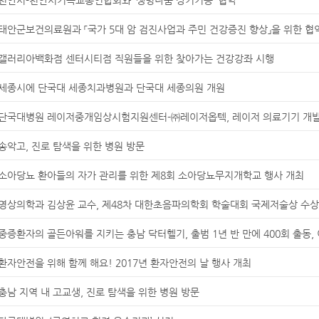
태안군보건의료원과 「국가 5대 암 검진사업과 주민 건강증진 향상」을 위한 협
갤러리아백화점 센터시티점 직원들을 위한 찾아가는 건강강좌 시행
세종시에 단국대 세종치과병원과 단국대 세종의원 개원
단국대병원 레이저중개임상시험지원센터-㈜레이저옵텍, 레이저 의료기기 개발 
송악고, 진로 탐색을 위한 병원 방문
소아당뇨 환아들의 자가 관리를 위한 제8회 소아당뇨무지개학교 행사 개최
영상의학과 김상윤 교수, 제48차 대한초음파의학회 학술대회 국제저술상 수상
중증환자의 골든아워를 지키는 충남 닥터헬기, 출범 1년 반 만에 400회 출동, 
환자안전을 위해 함께 해요! 2017년 환자안전의 날 행사 개최
충남 지역 내 고교생, 진로 탐색을 위한 병원 방문