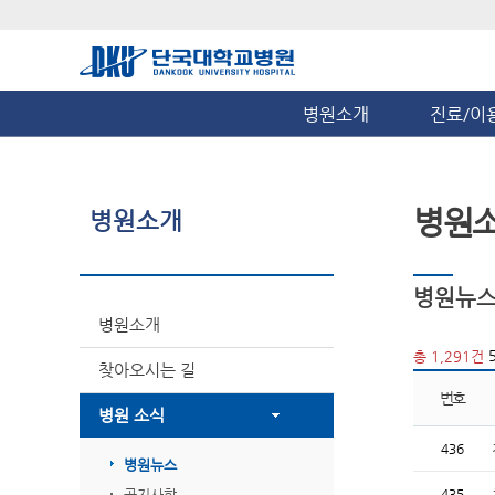
병원소개
진료/이
병원
병원소개
병원뉴
병원소개
5
총 1,291건
찾아오시는 길
번호
병원 소식
436
병원뉴스
공지사항
435