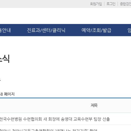
회원가입
로그인
종합검
용안내
진료과/센터/클리닉
예약/조회/발급
소식
스
8 페이지
제목
전국수련병원 수련협의회 새 회장에 송영대 교육수련부 팀장 선출
천안시-천안시기독교총연합회와 ‘생명나눔 장기기증’ 협약