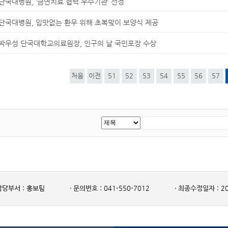
단국대병원, ‘금연치료 협력 우수기관’ 선정
단국대병원, 입맛없는 환우 위해 초복맞이 보양식 제공
박우성 단국대학교의료원장, 인구의 날 국민포장 수상
처음
이전
51
52
53
54
55
56
57
담당부서 :
홍보팀
문의번호 :
041-550-7012
최종수정일자 :
20