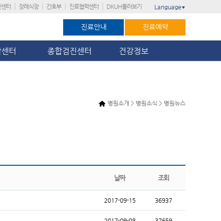
진센터
장례식장
간호부
진료협력센터
DKUH둘러보기
Language
▼
진료안내
진료예약
암센터
종합검진센터
건강정보
병원소개 > 병원소식 > 병원뉴스
날짜
조회
2017-09-15
36937
2017-09-08
37659