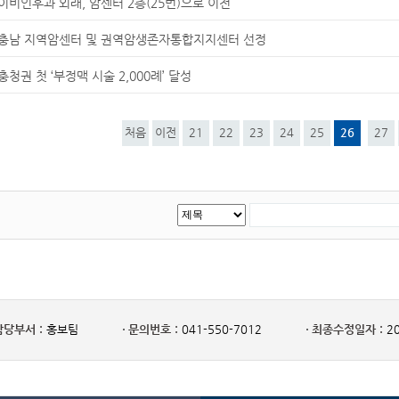
이비인후과 외래, 암센터 2층(25번)으로 이전
충남 지역암센터 및 권역암생존자통합지지센터 선정
충청권 첫 ‘부정맥 시술 2,000례’ 달성
처음
이전
21
22
23
24
25
26
27
담당부서 :
홍보팀
문의번호 :
041-550-7012
최종수정일자 :
20