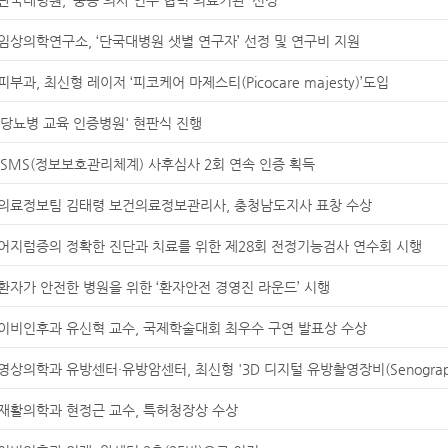
임상의학연구소, ‘단국대병원 샛별 연구자’ 선정 및 연구비 지원
피부과, 최신형 레이저 ‘피코케어 마제스티(Picocare majesty)’도입
‘당뇨병 교육 인증병원' 현판식 진행
ISMS(정보보호관리체계) 사후심사 2회 연속 인증 획득
의료정보팀 김태령 보건의료정보관리사, 충청남도지사 표창 수상
어지럼증의 정확한 진단과 치료를 위한 제28회 전정기능검사 연수회 시행
환자가 안전한 병원을 위한 ‘환자안전 경영진 라운드’ 시행
이비인후과 유신혁 교수, 국제학술대회 최우수 구연 발표상 수상
영상의학과 유방센터·유방암센터, 최신형 '3D 디지털 유방촬영장비(Senographe P
재활의학과 현정근 교수, 특허청장상 수상