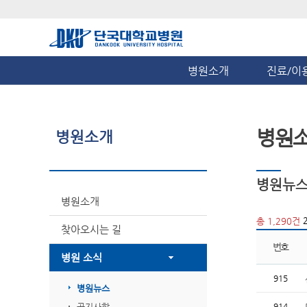
병원소개
진료/이
병원
병원소개
병원뉴
병원소개
2
총 1,290건
찾아오시는 길
번호
병원 소식
915
병원뉴스
공지사항
914