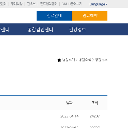
진센터
장례식장
간호부
진료협력센터
DKUH둘러보기
Language
▼
진료안내
진료예약
암센터
종합검진센터
건강정보
병원소개 > 병원소식 > 병원뉴스
날짜
조회
2023-04-14
24207
2023-04-13
23737