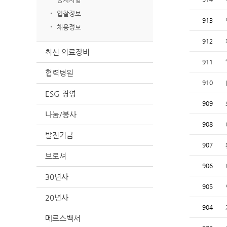
입찰정보
913
채용정보
912
최신 의료장비
911
협력병원
910
ESG 경영
909
나눔/봉사
908
발전기금
907
브로셔
906
30년사
905
20년사
904
메르스백서