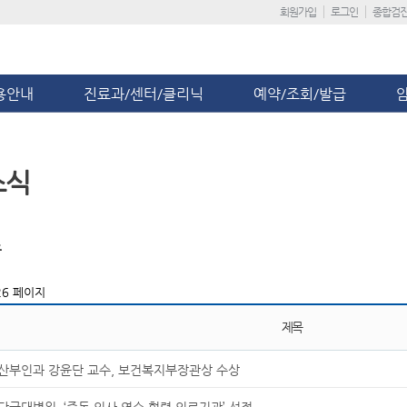
회원가입
로그인
종합검
용안내
진료과/센터/클리닉
예약/조회/발급
소식
스
6 페이지
제목
산부인과 강윤단 교수, 보건복지부장관상 수상
단국대병원, ‘중동 의사 연수 협력 의료기관’ 선정