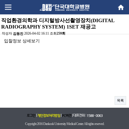
Go
Go
content
menu
직업환경의학과 디지털방사선촬영장치(DIGITAL
RADIOGRAPHY SYSTEM) 1SET 재공고
작성자
2026-04-02 16:11 조회
259회
김동진
본문
입찰정보 상세보기
목록
|
|
| 대표전화 :
로그인
개인정보처리방침
PC버전
1588 - 0063
Copyright 2016 Dankook University Medical Center. All rights reserved.