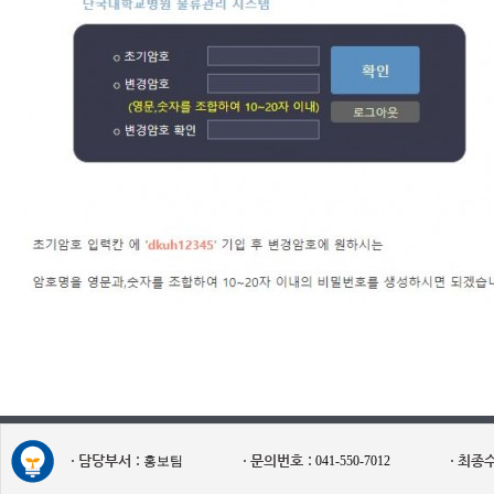
담당부서 :
문의번호 :
최종수
홍보팀
041-550-7012