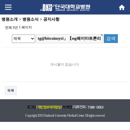
Go
Go
content
menu
병원소개 > 병원소식 > 공지사항
1 페이지
전체 0건
게시물이 없습니다.
목록
|
|
| 대표전화 :
로그인
개인정보처리방침
PC버전
1588 - 0063
Copyright 2016 Dankook University Medical Center. All rights reserved.