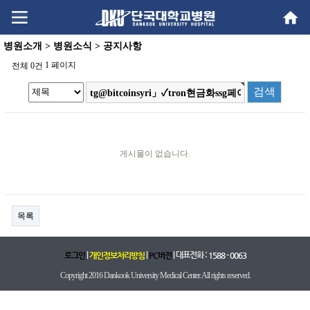
Go
Go
content
menu
병원소개 > 병원소식 > 공지사항
1 페이지
전체 0건
게시물이 없습니다.
목록
|
|
| 대표전화 :
로그인
개인정보처리방침
PC버전
1588 - 0063
Copyright 2016 Dankook University Medical Center. All rights reserved.