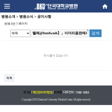
Go
Go
content
menu
병원소개 > 병원소식 > 공지사항
1 페이지
전체 0건
게시물이 없습니다.
목록
|
|
| 대표전화 :
로그인
개인정보처리방침
PC버전
1588 - 0063
Copyright 2016 Dankook University Medical Center. All rights reserved.