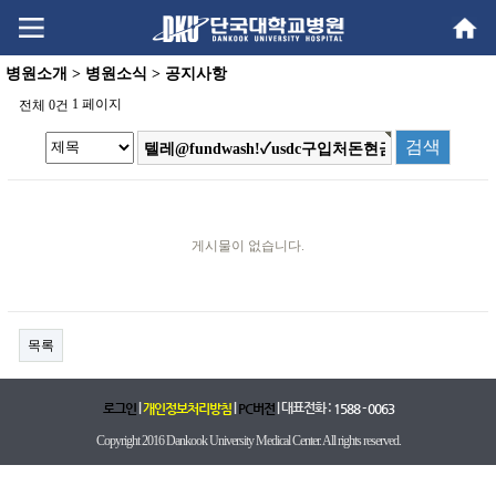
Go
Go
content
menu
병원소개 > 병원소식 > 공지사항
1 페이지
전체 0건
게시물이 없습니다.
목록
|
|
| 대표전화 :
로그인
개인정보처리방침
PC버전
1588 - 0063
Copyright 2016 Dankook University Medical Center. All rights reserved.