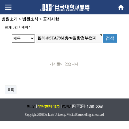
Go
Go
content
menu
병원소개 > 병원소식 > 공지사항
1 페이지
전체 0건
게시물이 없습니다.
목록
|
|
| 대표전화 :
로그인
개인정보처리방침
PC버전
1588 - 0063
Copyright 2016 Dankook University Medical Center. All rights reserved.