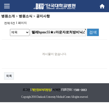
Go
Go
content
menu
병원소개 > 병원소식 > 공지사항
1 페이지
전체 0건
게시물이 없습니다.
목록
|
|
| 대표전화 :
로그인
개인정보처리방침
PC버전
1588 - 0063
Copyright 2016 Dankook University Medical Center. All rights reserved.