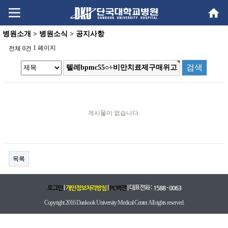
Go
Go
content
menu
병원소개 > 병원소식 > 공지사항
1 페이지
전체 0건
게시물이 없습니다.
목록
|
|
| 대표전화 :
로그인
개인정보처리방침
PC버전
1588 - 0063
Copyright 2016 Dankook University Medical Center. All rights reserved.