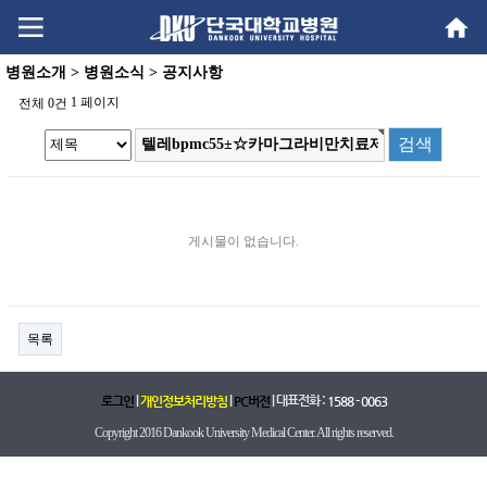
Go
Go
content
menu
병원소개 > 병원소식 > 공지사항
1 페이지
전체 0건
게시물이 없습니다.
목록
|
|
| 대표전화 :
로그인
개인정보처리방침
PC버전
1588 - 0063
Copyright 2016 Dankook University Medical Center. All rights reserved.