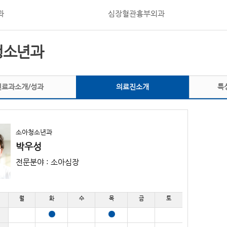
과
심장혈관흉부외과
청소년과
진료과소개/성과
의료진소개
특
소아청소년과
박우성
전문분야 : 소아심장
월
화
수
목
금
토