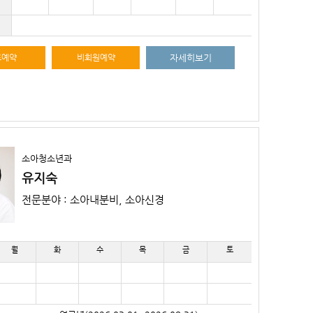
료예약
비회원예약
자세히보기
소아청소년과
유지숙
전문분야 : 소아내분비, 소아신경
월
화
수
목
금
토