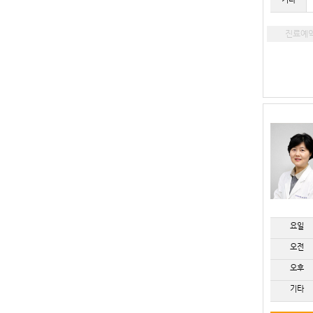
진료예
요일
오전
오후
기타