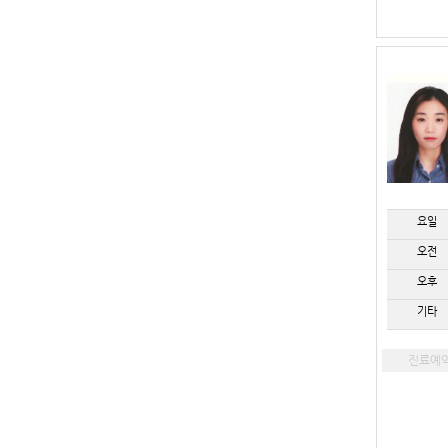
요일
오전
오후
기타
진료예