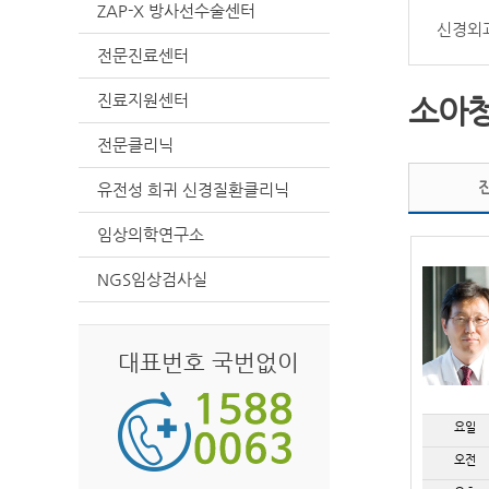
ZAP-X 방사선수술센터
신경외
전문진료센터
진료지원센터
소아
전문클리닉
유전성 희귀 신경질환클리닉
임상의학연구소
NGS임상검사실
대표번호 국번없이
요일
오전