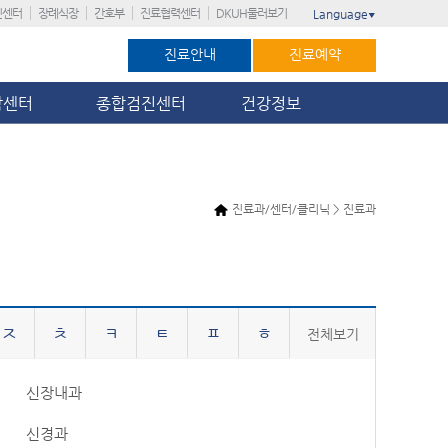
진센터
장례식장
간호부
진료협력센터
DKUH둘러보기
Language
▼
진료안내
진료예약
암센터
종합검진센터
건강정보
진료과/센터/클리닉 > 진료과
ㅈ
ㅊ
ㅋ
ㅌ
ㅍ
ㅎ
전체보기
신장내과
신경과