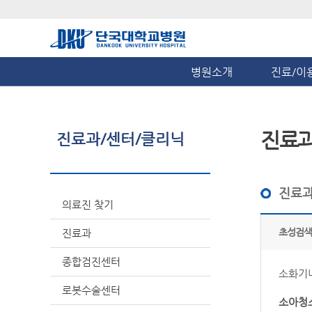
병원소개
진료/이
진료
진료과/센터/클리닉
진료과
의료진 찾기
초성검색
진료과
종합검진센터
소화기
로봇수술센터
소아청