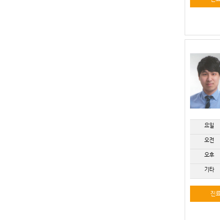
요일
오전
오후
기타
진