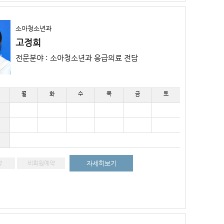
소아청소년과
고정희
전문분야 : 소아청소년과 응급의료 전담
월
화
수
목
금
토
약
비회원예약
자세히보기