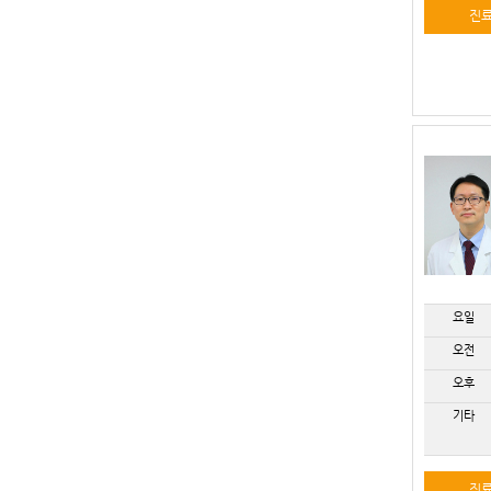
진
요일
오전
오후
기타
진