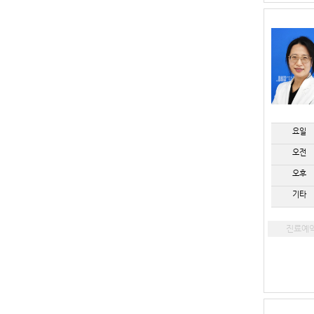
요일
오전
오후
기타
진료예