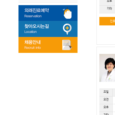
오후
기타
진
요일
오전
오후
기타