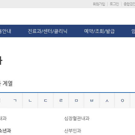
회원가입
로그인
종합검
용안내
진료과/센터/클리닉
예약/조회/발급
과
 계열
ㄱ
ㄴ
ㄷ
ㄹ
ㅁ
ㅂ
ㅅ
ㅇ
내과
심장혈관내과
소년과
산부인과