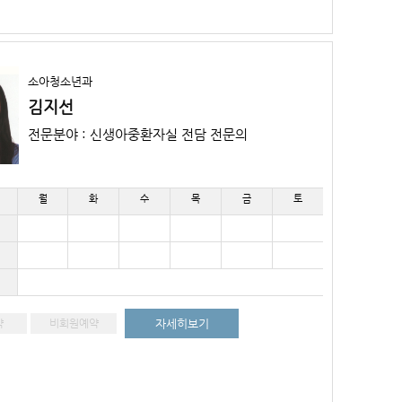
소아청소년과
김지선
전문분야 : 신생아중환자실 전담 전문의
월
화
수
목
금
토
약
비회원예약
자세히보기