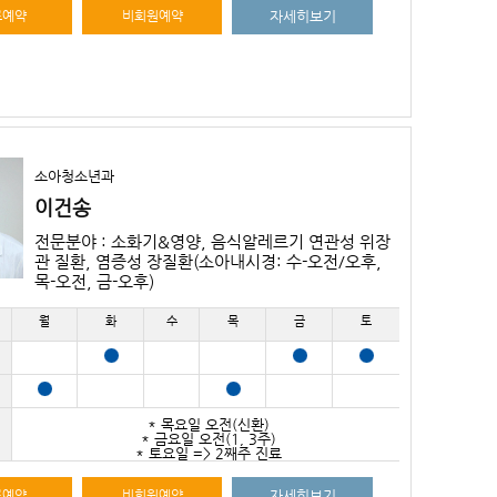
료예약
비회원예약
자세히보기
소아청소년과
이건송
전문분야 : 소화기&영양, 음식알레르기 연관성 위장
관 질환, 염증성 장질환(소아내시경: 수-오전/오후,
목-오전, 금-오후)
월
화
수
목
금
토
* 목요일 오전(신환)
* 금요일 오전(1, 3주)
* 토요일 => 2째주 진료
료예약
비회원예약
자세히보기