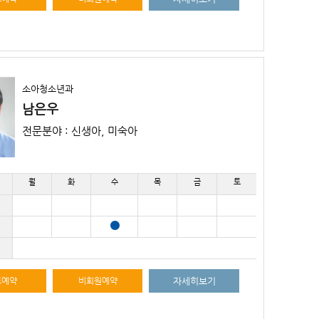
소아청소년과
남은우
전문분야 : 신생아, 미숙아
월
화
수
목
금
토
료예약
비회원예약
자세히보기