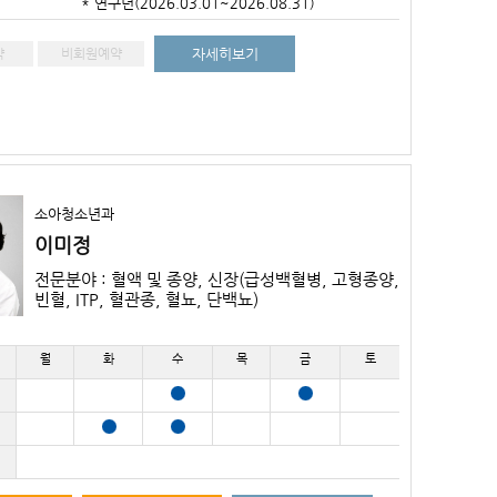
* 연구년(2026.03.01~2026.08.31)
약
비회원예약
자세히보기
소아청소년과
이미정
전문분야 : 혈액 및 종양, 신장(급성백혈병, 고형종양,
빈혈, ITP, 혈관종, 혈뇨, 단백뇨)
월
화
수
목
금
토