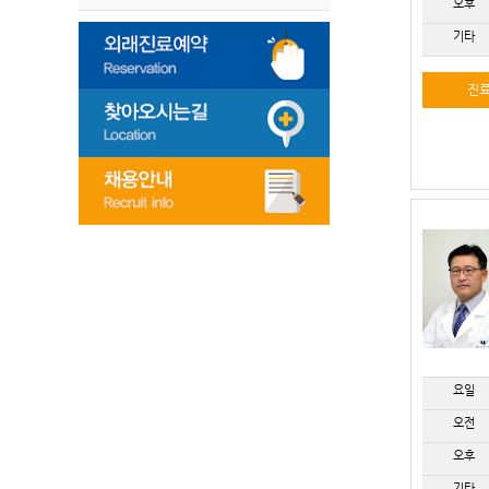
오후
기타
진
요일
오전
오후
기타