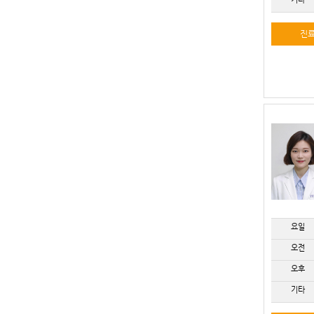
진
요일
오전
오후
기타