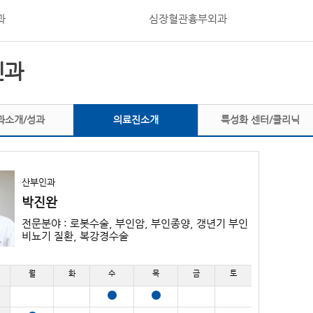
과
심장혈관흉부외과
인과
과소개/성과
의료진소개
특성화 센터/클리닉
산부인과
박진완
전문분야 : 로봇수술, 부인암, 부인종양, 갱년기 부인
비뇨기 질환, 복강경수술
월
화
수
목
금
토