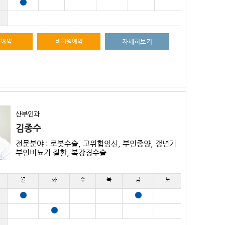
료예약
비회원예약
자세히보기
산부인과
김종수
전문분야 : 로봇수술, 고위험임신, 부인종양, 갱년기
부인비뇨기 질환, 복강경수술
월
화
수
목
금
토