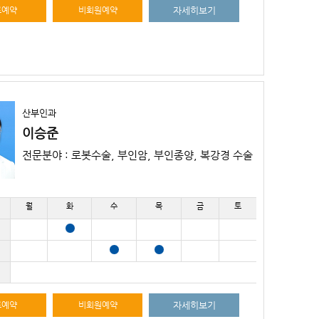
료예약
비회원예약
자세히보기
산부인과
이승준
전문분야 : 로봇수술, 부인암, 부인종양, 복강경 수술
월
화
수
목
금
토
료예약
비회원예약
자세히보기