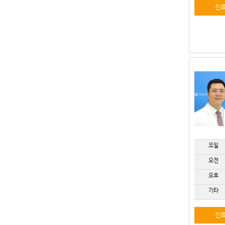
진
요일
오전
오후
기타
진