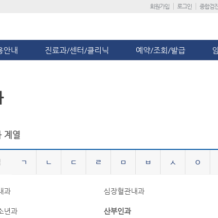
회원가입
로그인
종합검
용안내
진료과/센터/클리닉
예약/조회/발급
과
 계열
ㄱ
ㄴ
ㄷ
ㄹ
ㅁ
ㅂ
ㅅ
ㅇ
내과
심장혈관내과
소년과
산부인과