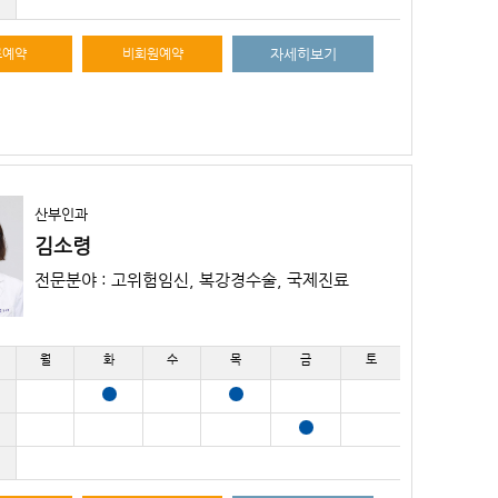
료예약
비회원예약
자세히보기
산부인과
김소령
전문분야 : 고위험임신, 복강경수술, 국제진료
월
화
수
목
금
토