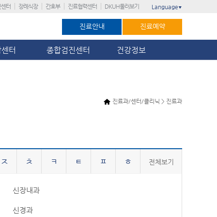
진센터
장례식장
간호부
진료협력센터
DKUH둘러보기
Language
▼
진료안내
진료예약
암센터
종합검진센터
건강정보
진료과/센터/클리닉 > 진료과
ㅈ
ㅊ
ㅋ
ㅌ
ㅍ
ㅎ
전체보기
신장내과
신경과