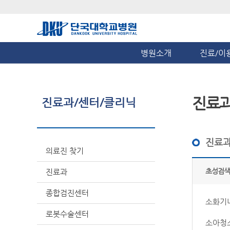
병원소개
진료/이
진료
진료과/센터/클리닉
진료과
의료진 찾기
초성검색
진료과
종합검진센터
소화기
로봇수술센터
소아청