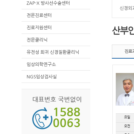
ZAP-X 방사선수술센터
신경외
전문진료센터
진료지원센터
산부
전문클리닉
진료
유전성 희귀 신경질환클리닉
임상의학연구소
NGS임상검사실
대표번호 국번없이
요일
오전