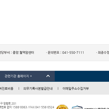
담당부서 :
종양,혈액암센터
문의번호 :
041-550-7111
최종수정
관련기관 홈페이지 +
여진료비용
의무기록사본발급안내
이메일주소수집거부
남구 망향로 201
 없이 1588-0063 / FAX 041-556-0524