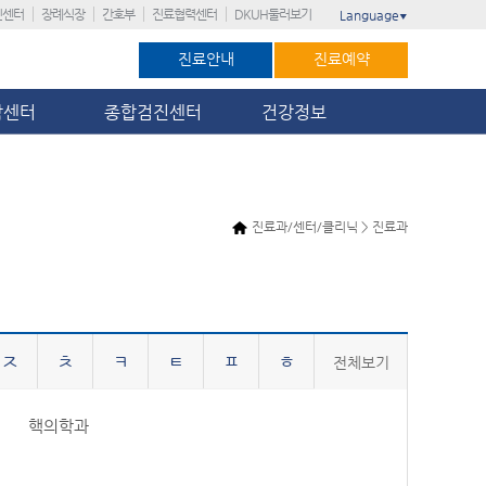
진센터
장례식장
간호부
진료협력센터
DKUH둘러보기
Language
▼
진료안내
진료예약
암센터
종합검진센터
건강정보
진료과/센터/클리닉 > 진료과
ㅈ
ㅊ
ㅋ
ㅌ
ㅍ
ㅎ
전체보기
핵의학과