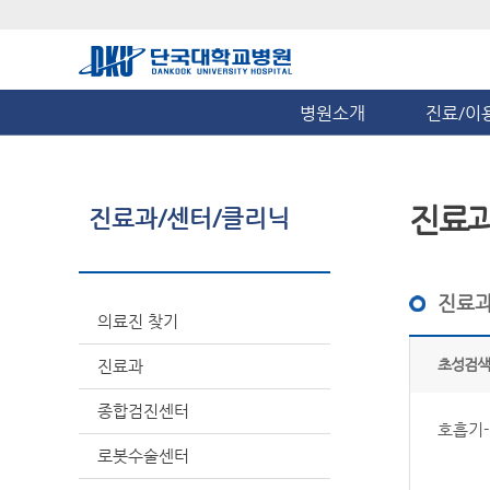
병원소개
진료/이
진료
진료과/센터/클리닉
진료과
의료진 찾기
초성검색
진료과
종합검진센터
호흡기
로봇수술센터