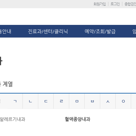
회원가입
로그인
종합검
용안내
진료과/센터/클리닉
예약/조회/발급
과
 계열
ㄱ
ㄴ
ㄷ
ㄹ
ㅁ
ㅂ
ㅅ
ㅇ
-알레르기내과
혈액종양내과