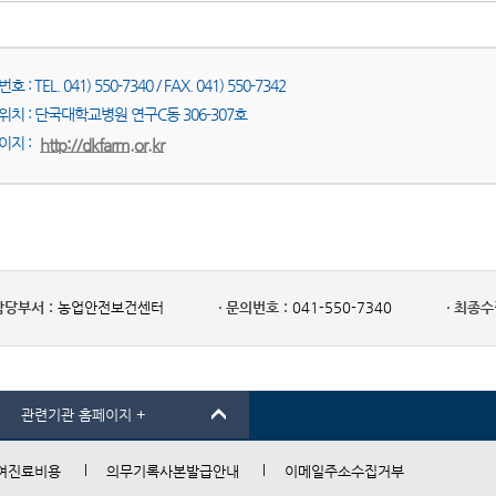
 : TEL. 041) 550-7340 / FAX. 041) 550-7342
위치 : 단국대학교병원 연구C동 306-307호
이지 :
http://dkfarm.or.kr
담당부서 :
농업안전보건센터
문의번호 :
041-550-7340
최종수
관련기관 홈페이지 +
여진료비용
의무기록사본발급안내
이메일주소수집거부