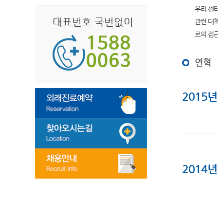
우리 센
대표번호 국번없이
관련 대
로의 접
연혁
2015
2014