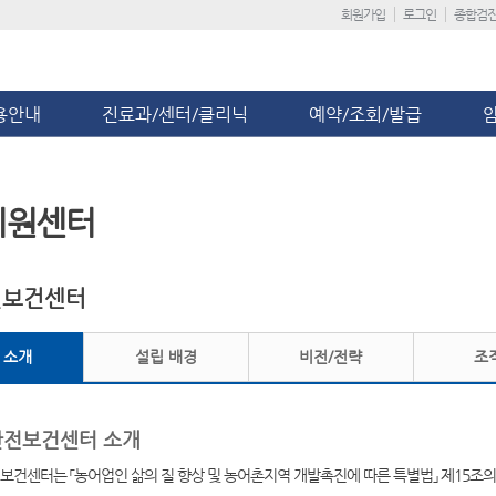
회원가입
로그인
종합검
용안내
진료과/센터/클리닉
예약/조회/발급
지원센터
전보건센터
 소개
설립 배경
비전/전략
조
전보건센터 소개
보건센터는 「농어업인 삶의 질 향상 및 농어촌지역 개발촉진에 따른 특별법」 제15조