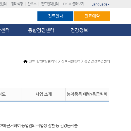
진센터
장례식장
간호부
진료협력센터
DKUH둘러보기
Language
▼
진료안내
진료예약
암센터
종합검진센터
건강정보
진료과/센터/클리닉 > 진료지원센터 > 농업안전보건센터
직도
사업 소개
농약중독 예방/응급처치
의2에 근거하여 농업인의 직업성 질환 등 건강문제를