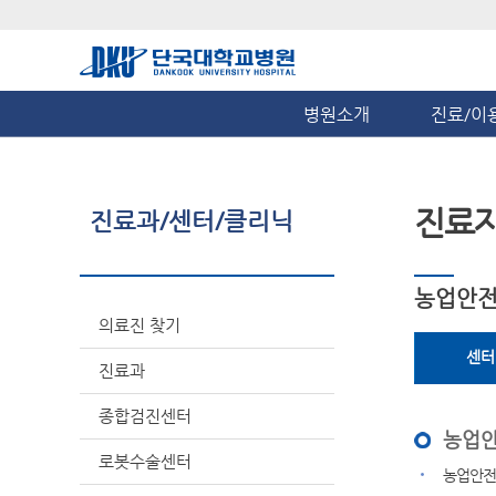
병원소개
진료/이
진료
진료과/센터/클리닉
농업안
의료진 찾기
센터
진료과
종합검진센터
농업안
로봇수술센터
농업안전