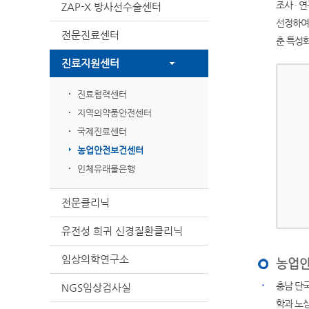
조사 ·
ZAP-X 방사선수술센터
선정하여
전문진료센터
춘 특성화
진료지원센터
진료협력센터
지역의약품안전센터
국제진료센터
농업안전보건센터
인체유래물은행
전문클리닉
유전성 희귀 신경질환클리닉
임상의학연구소
농업
충남 단
NGS임상검사실
학과 노상