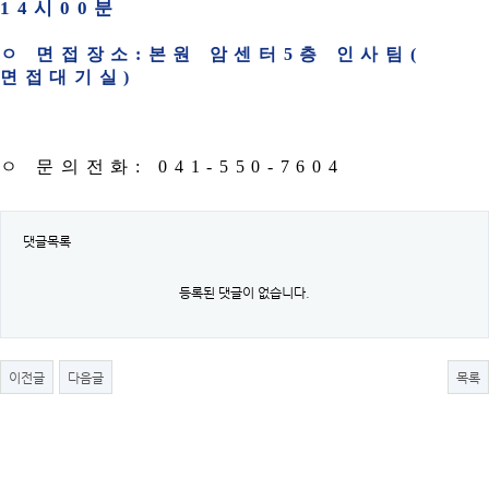
14
시
00
분
ㅇ 면접장소
:
본원 암센터
5
층 인사팀
(
면접대기실
)
ㅇ 문의전화
: 041-550-7604
댓글목록
등록된 댓글이 없습니다.
이전글
다음글
목록