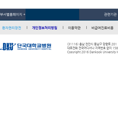
부서별홈페이지 +
관련기관 
환자권리장전
개인정보처리방침
이용약관
비급여진료비용
(31116) 충남 천안시 동남구 망향로 201
대표전화 전국어디서나 지역번호 없이 1588-0
Copyright 2016 Dankook University Ho