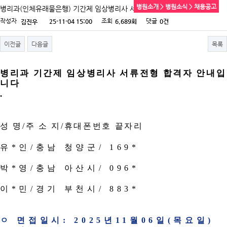
병원소개 > 병원소식 > 채용공고
병리과(인체유래물은행) 기간제 임상병리사 서류전형 합격자 안내
작성자
조회
댓글
25-11-04 15:00
6,689회
0건
김진우
이전글
다음글
목록
병리과 기간제 임상병리사 서류전형 합격자 안내입
니다
.
성 명
/
주 소 지
/
휴대폰번호 끝자리
유
*
인
/
충남 청양군
/ 169*
박
*
영
/
충남 아산시
/ 096*
이
*
민
/
경기 부천시
/ 883*
ㅇ 면접일시
: 2025
년
11
월
06
일
(
목요일
)