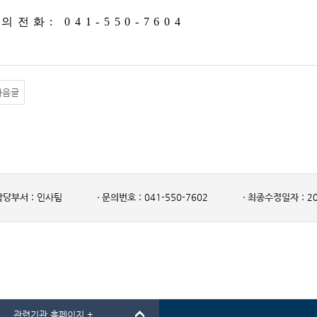
문의전화
: 041-550-7604
다음글
담당부서 :
인사팀
문의번호 :
041-550-7602
최종수정일자 :
20
관련기관 홈페이지 +