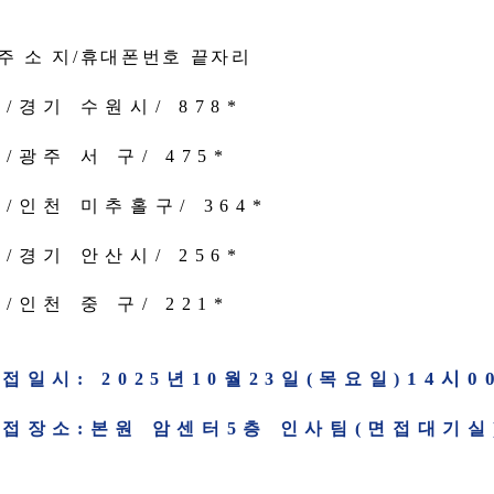
주 소 지
/
휴대폰번호 끝자리
환
/
경기 수원시
/ 878*
윤
/
광주 서 구
/ 475*
준
/
인천 미추홀구
/ 364*
늘
/
경기 안산시
/ 256*
경
/
인천 중 구
/ 221*
14
시
0
면접일시
: 2025
년
10
월
23
일
(
목요일
)
면접장소
:
본원 암센터
5
층 인사팀
(
면접대기실