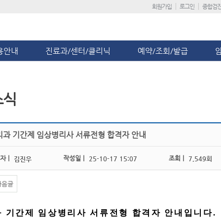
회원가입
로그인
종합검
용안내
진료과/센터/클리닉
예약/조회/발급
소식
리과 기간제 임상병리사 서류전형 합격자 안내
자 |
작성일 |
조회 |
25-10-17 15:07
7,549회
김진우
다음글
 기간제 임상병리사 서류전형 합격자 안내입니다
.