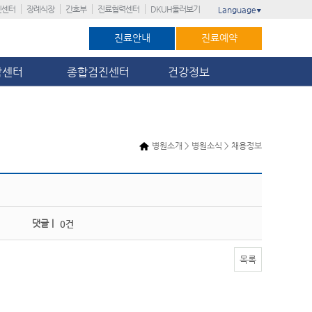
진센터
장례식장
간호부
진료협력센터
DKUH둘러보기
Language
▼
진료안내
진료예약
암센터
종합검진센터
건강정보
병원소개 > 병원소식 > 채용정보
댓글 |
0건
목록