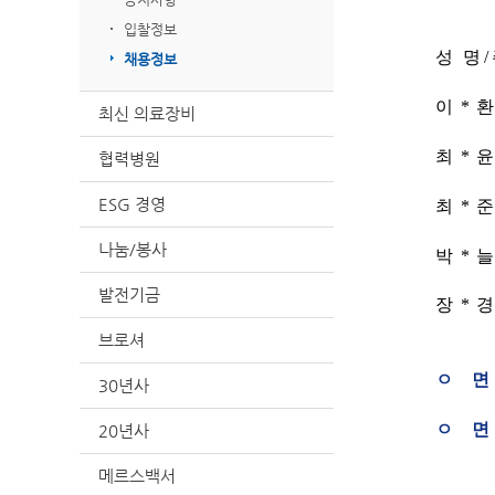
입찰정보
성 명
/
채용정보
이
*
최신 의료장비
최
*
협력병원
ESG 경영
최
*
나눔/봉사
박
*
발전기금
장
*
브로셔
ㅇ 
30년사
ㅇ 
20년사
메르스백서