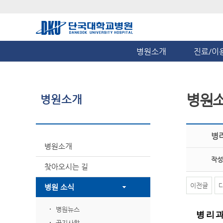
병원소개
진료/이
병원
병원소개
병
병원소개
작성
찾아오시는 길
이전글
병원 소식
병원뉴스
병리과
공지사항