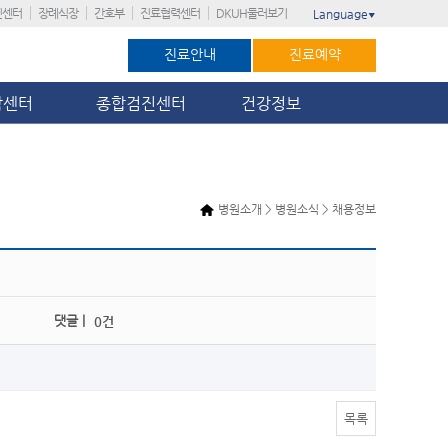
진센터
장례식장
간호부
진료협력센터
DKUH둘러보기
Language
▼
진료안내
진료예약
암센터
종합검진센터
건강정보
병원소개 > 병원소식 > 채용정보
댓글 |
0건
목록