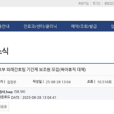
회원가입
로그인
종합검
용안내
진료과/센터/클리닉
예약/조회/발급
소식
호부 외래간호팀 기간제 보조원 모집(육아휴직 대체)
자 |
작성일 |
조회 |
25-08-28 13:04
10,516회
김진우
(58.5K)
서.hwp
 다운로드
DATE : 2025-08-28 13:04:41
다음글