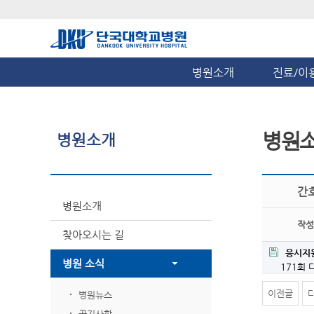
병원소개
진료/이
병원
병원소개
간
병원소개
작성
찾아오시는 길
응시지원
병원 소식
171회
이전글
병원뉴스
공지사항