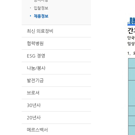
입찰정보
채용정보
최신 의료장비
협력병원
ESG 경영
나눔/봉사
발전기금
브로셔
30년사
20년사
메르스백서