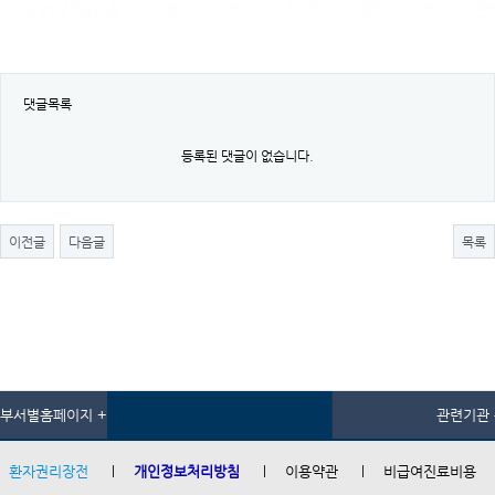
댓글목록
등록된 댓글이 없습니다.
이전글
다음글
목록
부서별홈페이지 +
관련기관 
환자권리장전
개인정보처리방침
이용약관
비급여진료비용