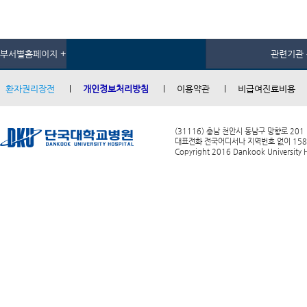
부서별홈페이지 +
관련기관 
환자권리장전
개인정보처리방침
이용약관
비급여진료비용
(31116) 충남 천안시 동남구 망향로 201
대표전화 전국어디서나 지역번호 없이 1588-0
Copyright 2016 Dankook University Ho