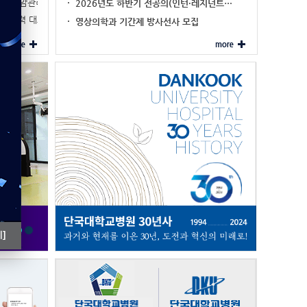
이주민 암관리 네비…
2026년도 하반기 전공의(인턴·레지던트…
진료협력 대표기관 …
영상의학과 기간제 방사선사 모집
]