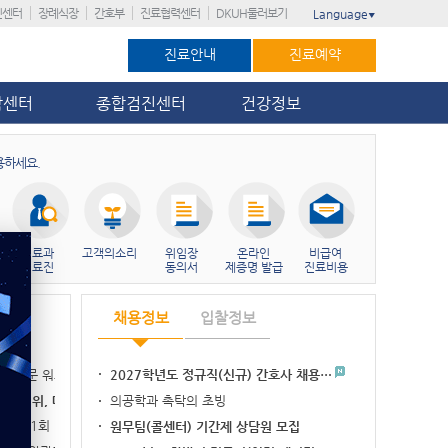
진센터
장례식장
간호부
진료협력센터
DKUH둘러보기
Language
▼
진료안내
진료예약
암센터
종합검진센터
건강정보
용하세요.
진료과
고객의소리
위임장
온라인
비급여
의료진
동의서
제증명 발급
진료비용
채용정보
입찰정보
실무 전문 워크숍…
2027학년도 정규직(신규) 간호사 채용…
병원 3위, 대전…
의공학과 촉탁의 초빙
가’ 11회 연…
원무팀(콜센터) 기간제 상담원 모집