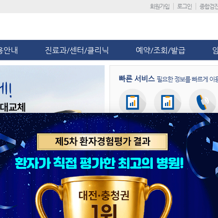
회원가입
로그인
종합검
용안내
진료과/센터/클리닉
예약/조회/발급
빠른 서비스
필요한 정보를 빠르게 이
회원가입
진료일정
진료예약
병원뉴스
공지사항
단국대병원, 응급 산모 이송 대비 
제5차 환자경험평가 ‘전국 상급종합
단국대병원, ‘급성기뇌졸중 적정성 평