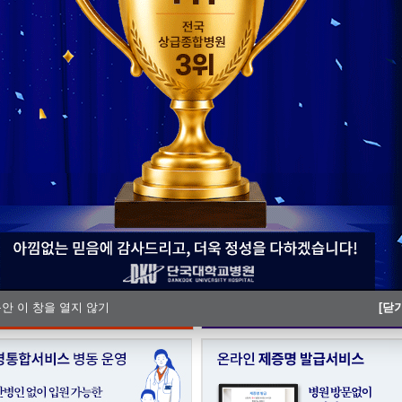
단국대병원 충남지역암센터, ‘해외
단국대병원, 충남Ⅰ권역 모자의료 
동안 이 창을 열지 않기
[닫기