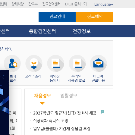
진센터
장례식장
간호부
진료협력센터
DKUH둘러보기
Language
▼
진료안내
진료예약
암센터
종합검진센터
건강정보
용하세요.
진료과
고객의소리
위임장
온라인
비급여
의료진
동의서
제증명 발급
진료비용
채용정보
입찰정보
실무 전문 워크숍…
2027학년도 정규직(신규) 간호사 채용…
병원 3위, 대전…
의공학과 촉탁의 초빙
가’ 11회 연…
원무팀(콜센터) 기간제 상담원 모집