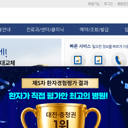
회원가입
로그인
종합검
용안내
진료과/센터/클리닉
예약/조회/발급
빠른 서비스
필요한 정보를 빠르게 이
회원가입
진료일정
진료예약
병원뉴스
공지사항
단국대병원, 응급 산모 이송 대비 
제5차 환자경험평가 ‘전국 상급종합
단국대병원, ‘급성기뇌졸중 적정성 평