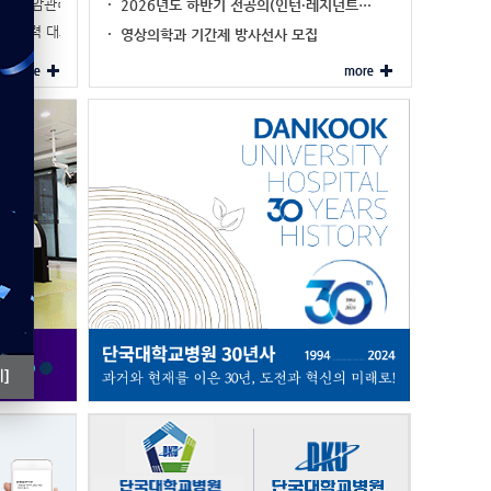
이주민 암관리 네비…
2026년도 하반기 전공의(인턴·레지던트…
진료협력 대표기관 …
영상의학과 기간제 방사선사 모집
]