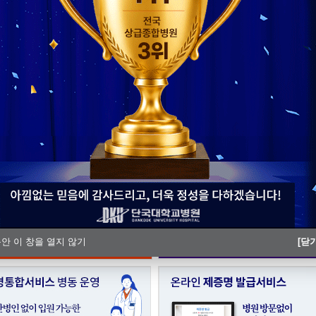
단국대병원 충남지역암센터, ‘해외
단국대병원, 충남Ⅰ권역 모자의료 
동안 이 창을 열지 않기
[닫기