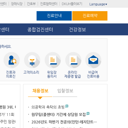
진센터
장례식장
간호부
진료협력센터
DKUH둘러보기
Language
▼
진료안내
진료예약
암센터
종합검진센터
건강정보
용하세요.
진료과
고객의소리
위임장
온라인
비급여
의료진
동의서
제증명 발급
진료비용
채용정보
입찰정보
의공학과 촉탁의 초빙
병원 3위, 대전…
가’ 11회 연…
원무팀(콜센터) 기간제 상담원 모집
이주민 암관리 네비…
2026년도 하반기 전공의(인턴·레지던트…