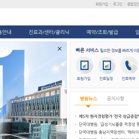
회원가입
로그인
종합검
용안내
진료과/센터/클리닉
예약/조회/발급
빠른 서비스
필요한 정보를 빠르게 이
회원가입
진료일정
진료예약
병원뉴스
공지사항
제5차 환자경험평가 ‘전국 상급종합
단국대병원, ‘급성기뇌졸중 적정성 평
단국대병원 충남지역암센터, ‘해외