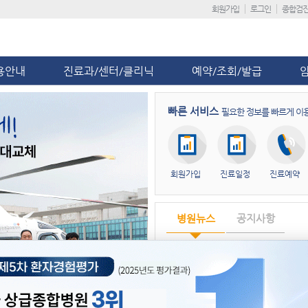
회원가입
로그인
종합검
용안내
진료과/센터/클리닉
예약/조회/발급
빠른 서비스
필요한 정보를 빠르게 이
회원가입
진료일정
진료예약
병원뉴스
공지사항
제5차 환자경험평가 ‘전국 상급종합
단국대병원, ‘급성기뇌졸중 적정성 평
단국대병원 충남지역암센터, ‘해외