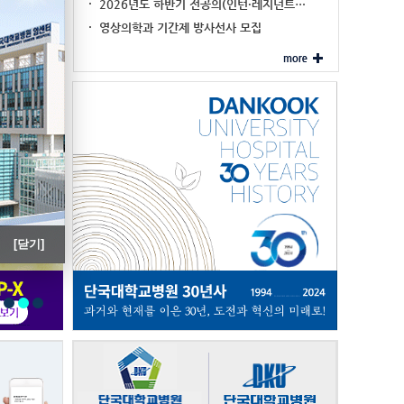
진료협력 대표기관 …
2026년도 하반기 전공의(인턴·레지던트…
'내시경 세척·…
영상의학과 기간제 방사선사 모집
[닫기]