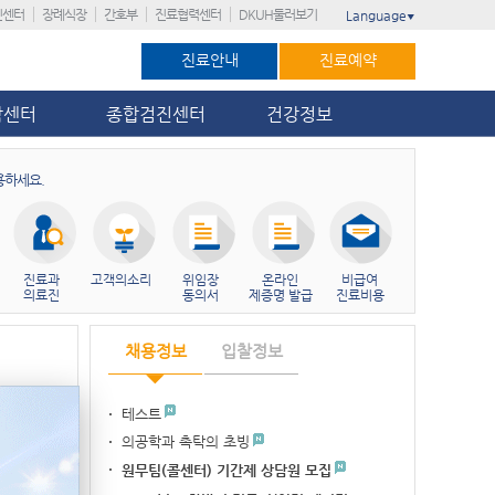
진센터
장례식장
간호부
진료협력센터
DKUH둘러보기
Language
▼
진료안내
진료예약
암센터
종합검진센터
건강정보
용하세요.
진료과
고객의소리
위임장
온라인
비급여
의료진
동의서
제증명 발급
진료비용
채용정보
입찰정보
테스트
병원 3위, 대전…
의공학과 촉탁의 초빙
가’ 11회 연…
이주민 암관리 네비…
원무팀(콜센터) 기간제 상담원 모집