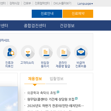
진센터
장례식장
간호부
진료협력센터
DKUH둘러보기
Language
▼
진료안내
진료예약
암센터
종합검진센터
건강정보
용하세요.
진료과
고객의소리
위임장
온라인
비급여
의료진
동의서
제증명 발급
진료비용
채용정보
입찰정보
의공학과 촉탁의 초빙
병원 3위, 대전…
가’ 11회 연…
원무팀(콜센터) 기간제 상담원 모집
이주민 암관리 네비…
2026년도 하반기 전공의(인턴·레지던트…