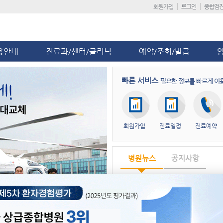
회원가입
로그인
종합검
용안내
진료과/센터/클리닉
예약/조회/발급
빠른 서비스
필요한 정보를 빠르게 이
회원가입
진료일정
진료예약
병원뉴스
공지사항
제5차 환자경험평가 ‘전국 상급종합
단국대병원, ‘급성기뇌졸중 적정성 평
단국대병원 충남지역암센터, ‘해외