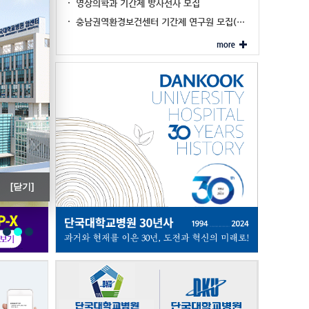
진료협력 대표기관 …
영상의학과 기간제 방사선사 모집
'내시경 세척·…
충남권역환경보건센터 기간제 연구원 모집(…
[닫기]