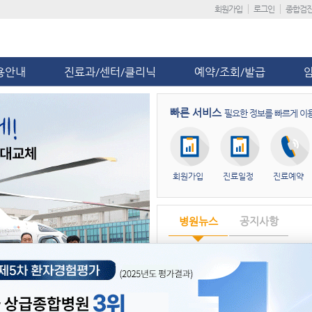
회원가입
로그인
종합검
용안내
진료과/센터/클리닉
예약/조회/발급
빠른 서비스
필요한 정보를 빠르게 이
회원가입
진료일정
진료예약
병원뉴스
공지사항
제5차 환자경험평가 ‘전국 상급종합
단국대병원, ‘급성기뇌졸중 적정성 평
단국대병원 충남지역암센터, ‘해외