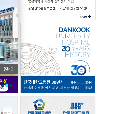
진료협력 대표기관 …
영상의학과 기간제 방사선사 모집
'내시경 세척·…
충남권역환경보건센터 기간제 연구원 모집(…
[닫기]