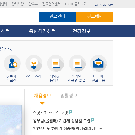
진센터
장례식장
간호부
진료협력센터
DKUH둘러보기
Language
▼
진료안내
진료예약
암센터
종합검진센터
건강정보
용하세요.
진료과
고객의소리
위임장
온라인
비급여
의료진
동의서
제증명 발급
진료비용
채용정보
입찰정보
의공학과 촉탁의 초빙
병원 3위, 대전…
가’ 11회 연…
원무팀(콜센터) 기간제 상담원 모집
이주민 암관리 네비…
2026년도 하반기 전공의(인턴·레지던트…