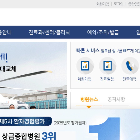
회원가입
로그인
종합검
용안내
진료과/센터/클리닉
예약/조회/발급
빠른 서비스
필요한 정보를 빠르게 이
회원가입
진료일정
진료예약
병원뉴스
공지사항
제5차 환자경험평가 ‘전국 상급종합
단국대병원, ‘급성기뇌졸중 적정성 평
단국대병원 충남지역암센터, ‘해외