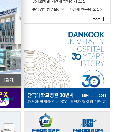
진료협력 대표기관 …
영상의학과 기간제 방사선사 모집
'내시경 세척·…
충남권역환경보건센터 기간제 연구원 모집(…
[닫기]