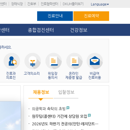
진센터
장례식장
간호부
진료협력센터
DKUH둘러보기
Language
▼
진료안내
진료예약
암센터
종합검진센터
건강정보
용하세요.
진료과
고객의소리
위임장
온라인
비급여
의료진
동의서
제증명 발급
진료비용
채용정보
입찰정보
의공학과 촉탁의 초빙
병원 3위, 대전…
가’ 11회 연…
원무팀(콜센터) 기간제 상담원 모집
이주민 암관리 네비…
2026년도 하반기 전공의(인턴·레지던트…