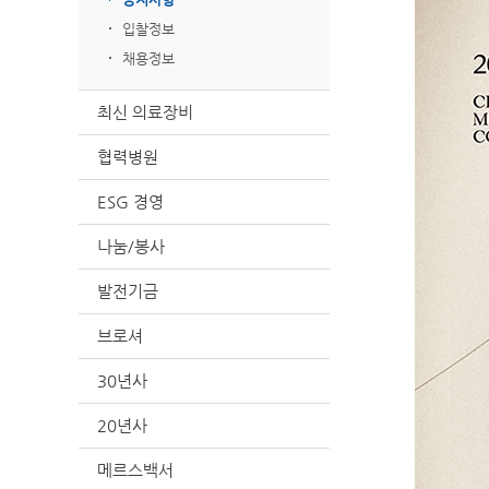
입찰정보
채용정보
최신 의료장비
협력병원
ESG 경영
나눔/봉사
발전기금
브로셔
30년사
20년사
메르스백서