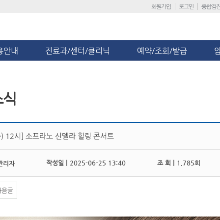
회원가입
로그인
종합검
용안내
진료과/센터/클리닉
예약/조회/발급
소식
(수) 12시] 소프라노 신델라 힐링 콘서트
작성일 |
2025-06-25 13:40
조 회 |
1,785회
관리자
다음글