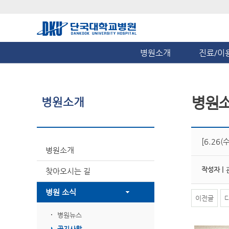
병원소개
진료/이
병원
병원소개
[6.26
병원소개
작성자 |
찾아오시는 길
병원 소식
이전글
병원뉴스
공지사항