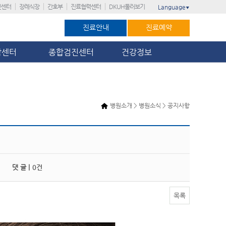
진센터
장례식장
간호부
진료협력센터
DKUH둘러보기
Language
▼
진료안내
진료예약
암센터
종합검진센터
건강정보
병원소개 > 병원소식 > 공지사항
댓 글 |
0건
목록