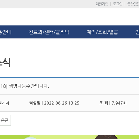
회원가입
로그인
종합검
용안내
진료과/센터/클리닉
예약/조회/발급
소식
 ~ 18] 생명나눔주간입니다.
작성일 |
2022-08-26 13:25
조 회 |
7,947회
관리자
다음글