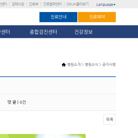
진센터
장례식장
간호부
진료협력센터
DKUH둘러보기
Language
▼
진료안내
진료예약
암센터
종합검진센터
건강정보
병원소개 > 병원소식 > 공지사항
댓 글 |
0건
목록