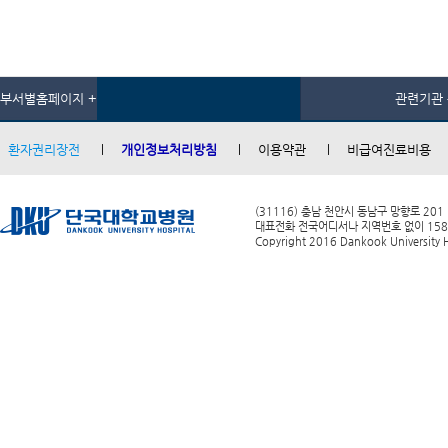
부서별홈페이지 +
관련기관 
환자권리장전
개인정보처리방침
이용약관
비급여진료비용
(31116) 충남 천안시 동남구 망향로 201
대표전화 전국어디서나 지역번호 없이 1588-0
Copyright 2016 Dankook University Ho