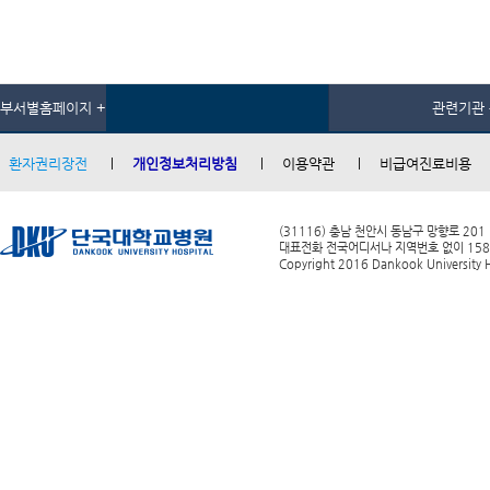
부서별홈페이지 +
관련기관 
환자권리장전
개인정보처리방침
이용약관
비급여진료비용
(31116) 충남 천안시 동남구 망향로 201
대표전화 전국어디서나 지역번호 없이 1588-0
Copyright 2016 Dankook University Ho