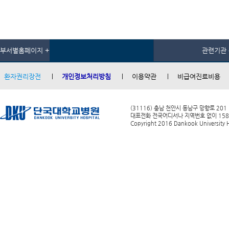
부서별홈페이지 +
관련기관 
환자권리장전
개인정보처리방침
이용약관
비급여진료비용
(31116) 충남 천안시 동남구 망향로 201
대표전화 전국어디서나 지역번호 없이 1588-0
Copyright 2016 Dankook University Ho