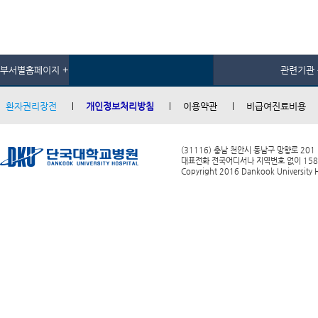
부서별홈페이지 +
관련기관 
환자권리장전
개인정보처리방침
이용약관
비급여진료비용
(31116) 충남 천안시 동남구 망향로 201
대표전화 전국어디서나 지역번호 없이 1588-0
Copyright 2016 Dankook University Ho