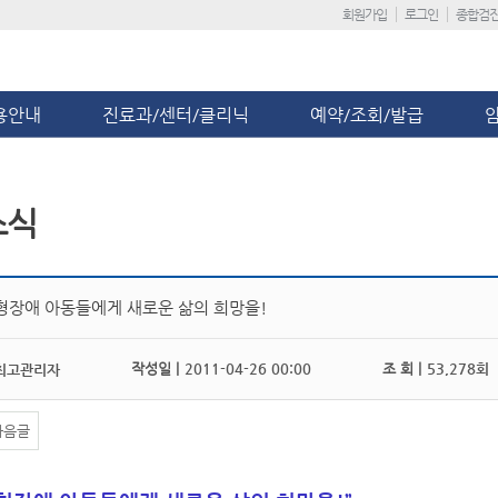
회원가입
로그인
종합검
용안내
진료과/센터/클리닉
예약/조회/발급
소식
형장애 아동들에게 새로운 삶의 희망을!
작성일 |
2011-04-26 00:00
조 회 |
53,278회
최고관리자
다음글