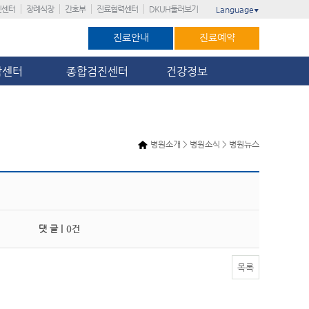
진센터
장례식장
간호부
진료협력센터
DKUH둘러보기
Language
▼
진료안내
진료예약
암센터
종합검진센터
건강정보
병원소개 > 병원소식 > 병원뉴스
댓 글 |
0건
목록