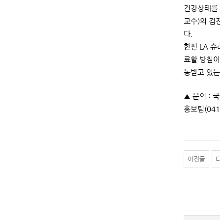
건강상태를 
교수)의 검
다.
한편 LA 
료할 방침이
통받고 있는
▲ 문의 : 국
홍보팀(041-
이전글