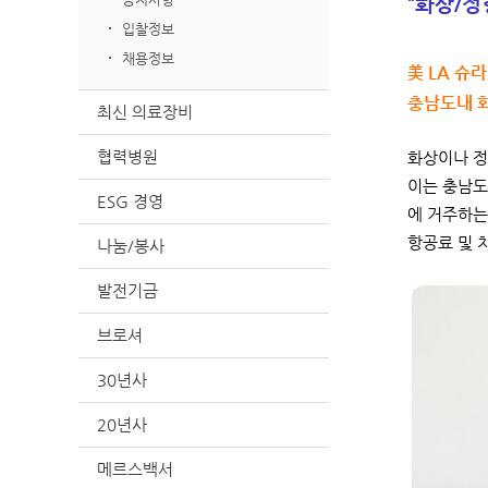
“화상/정
입찰정보
채용정보
美 LA 슈
충남도내 
최신 의료장비
협력병원
화상이나 정
이는 충남도
ESG 경영
에 거주하는
항공료 및 
나눔/봉사
발전기금
브로셔
30년사
20년사
메르스백서