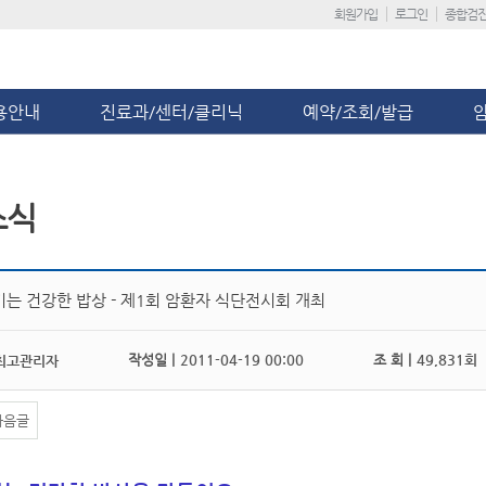
회원가입
로그인
종합검
용안내
진료과/센터/클리닉
예약/조회/발급
소식
기는 건강한 밥상 - 제1회 암환자 식단전시회 개최
작성일 |
2011-04-19 00:00
조 회 |
49,831회
최고관리자
다음글