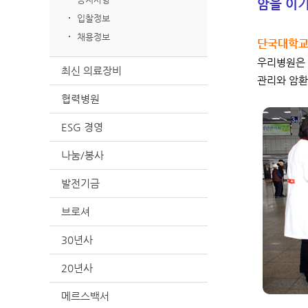
암을 이
입찰정보
채용정보
단국대학교병
우리병원은 
최신 의료장비
관리와 암환
협력병원
ESG 경영
나눔/봉사
발전기금
브로셔
30년사
20년사
메르스백서