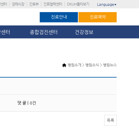
진센터
장례식장
간호부
진료협력센터
DKUH둘러보기
Language
▼
진료안내
진료예약
암센터
종합검진센터
건강정보
병원소개 > 병원소식 > 병원뉴스
댓 글 |
0건
목록