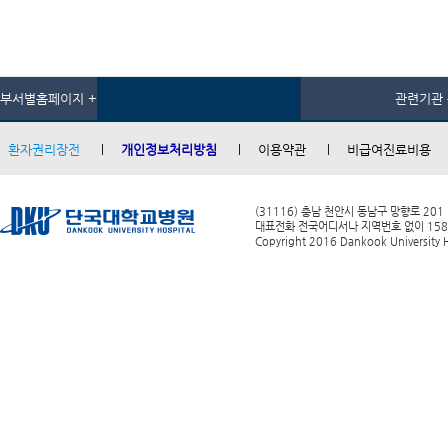
부서별홈페이지 +
관련기관 
환자권리장전
개인정보처리방침
이용약관
비급여진료비용
(31116) 충남 천안시 동남구 망향로 201
대표전화 전국어디서나 지역번호 없이 1588-0
Copyright 2016 Dankook University Ho