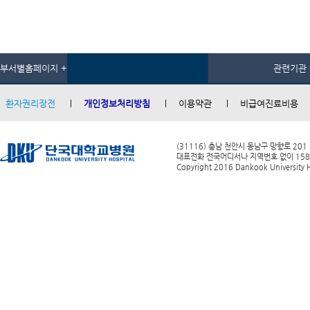
부서별홈페이지 +
관련기관 
환자권리장전
개인정보처리방침
이용약관
비급여진료비용
(31116) 충남 천안시 동남구 망향로 201
대표전화 전국어디서나 지역번호 없이 1588-0
Copyright 2016 Dankook University Ho