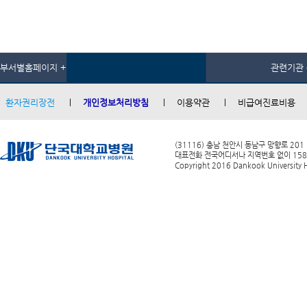
부서별홈페이지 +
관련기관 
환자권리장전
개인정보처리방침
이용약관
비급여진료비용
(31116) 충남 천안시 동남구 망향로 201
대표전화 전국어디서나 지역번호 없이 1588-0
Copyright 2016 Dankook University Ho