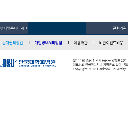
부서별홈페이지 +
관련기관 
환자권리장전
개인정보처리방침
이용약관
비급여진료비용
(31116) 충남 천안시 동남구 망향로 201
대표전화 전국어디서나 지역번호 없이 1588-0
Copyright 2016 Dankook University Ho