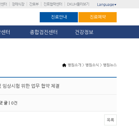
진센터
장례식장
간호부
진료협력센터
DKUH둘러보기
Language
▼
진료안내
진료예약
암센터
종합검진센터
건강정보
병원소개 > 병원소식 > 병원뉴스
 임상시험 위한 업무 협약 체결
 글 |
0건
목록