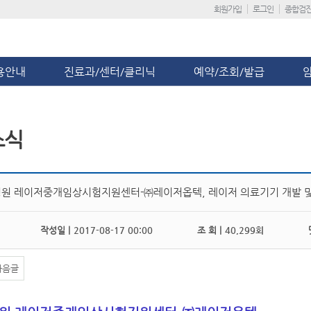
회원가입
로그인
종합검
용안내
진료과/센터/클리닉
예약/조회/발급
소식
원 레이저중개임상시험지원센터-㈜레이저옵텍, 레이저 의료기기 개발 및
작성일 |
2017-08-17 00:00
조 회 |
40,299회
댓
다음글