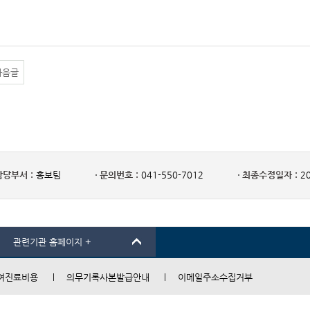
다음글
담당부서 :
홍보팀
문의번호 :
041-550-7012
최종수정일자 :
20
관련기관 홈페이지 +
여진료비용
의무기록사본발급안내
이메일주소수집거부