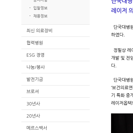
단국대병
입찰정보
레이저 의
채용정보
단국대병원(
최신 의료장비
하였다.
협력병원
정필상 레이
ESG 경영
개발 및 전
다.
나눔/봉사
발전기금
단국대병원 
‘보건의료연
브로셔
기 특화 중
레이저옵텍의
30년사
20년사
메르스백서