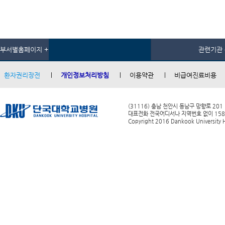
부서별홈페이지 +
관련기관 
환자권리장전
개인정보처리방침
이용약관
비급여진료비용
(31116) 충남 천안시 동남구 망향로 201
대표전화 전국어디서나 지역번호 없이 1588-0
Copyright 2016 Dankook University Ho