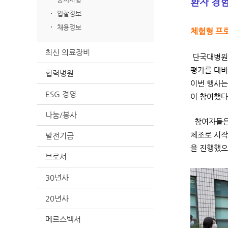
환자 경험
입찰정보
채용정보
체험형 프로
최신 의료장비
단국대병원(
평가를 대비
협력병원
이번 행사는
ESG 경영
이 참여했다
나눔/봉사
참여자들은 
체조로 시작
발전기금
을 진행했으
브로셔
30년사
20년사
메르스백서