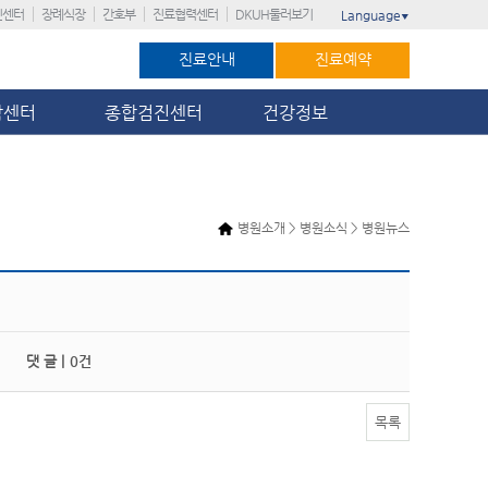
진센터
장례식장
간호부
진료협력센터
DKUH둘러보기
Language
▼
진료안내
진료예약
암센터
종합검진센터
건강정보
병원소개 > 병원소식 > 병원뉴스
댓 글 |
0건
목록