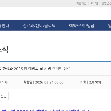
회원가입
로그인
종합검
용안내
진료과/센터/클리닉
예약/조회/발급
소식
 향상과 2026 암 예방의 날 기념 캠페인 성료
작성일 |
2026-03-24 00:00
조 회 |
2,870회
관리자
다음글