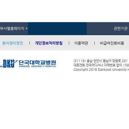
부서별홈페이지 +
관련기관 
환자권리장전
개인정보처리방침
이용약관
비급여진료비용
(31116) 충남 천안시 동남구 망향로 201
대표전화 전국어디서나 지역번호 없이 1588-0
Copyright 2016 Dankook University Ho