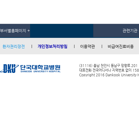
부서별홈페이지 +
관련기관 
환자권리장전
개인정보처리방침
이용약관
비급여진료비용
(31116) 충남 천안시 동남구 망향로 201
대표전화 전국어디서나 지역번호 없이 1588-0
Copyright 2016 Dankook University Ho